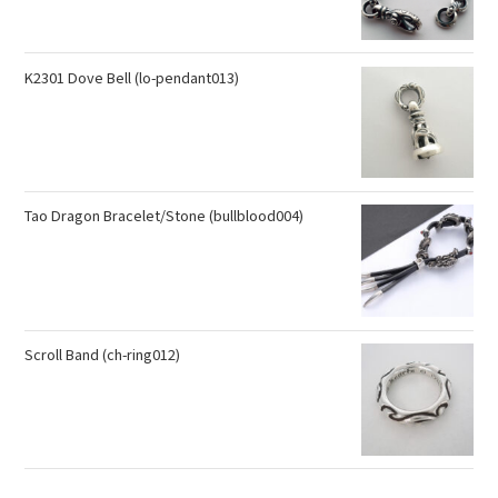
K2301 Dove Bell (lo-pendant013)
Tao Dragon Bracelet/Stone (bullblood004)
Scroll Band (ch-ring012)