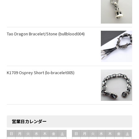
Tao Dragon Bracelet/Stone (bullblood004)
K1709 Osprey Short (lo-bracelet005)
営業日カレンダー
日
月
火
水
木
金
土
日
月
火
水
木
金
土