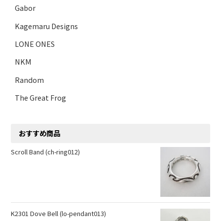
Gabor
Kagemaru Designs
LONE ONES
NKM
Random
The Great Frog
おすすめ商品
Scroll Band (ch-ring012)
K2301 Dove Bell (lo-pendant013)