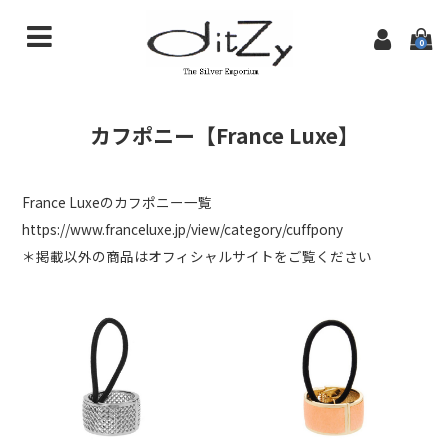
0
商品一覧
カフポニー【France Luxe】
初めての方へ
特定商取引法に基づく表記
France Luxeのカフポニー一覧
https://www.franceluxe.jp/view/category/cuffpony
ditzyTOPページ
＊掲載以外の商品はオフィシャルサイトをご覧ください