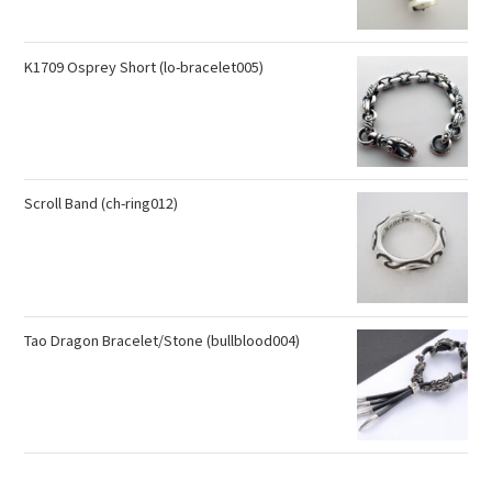
K1709 Osprey Short (lo-bracelet005)
Scroll Band (ch-ring012)
Tao Dragon Bracelet/Stone (bullblood004)