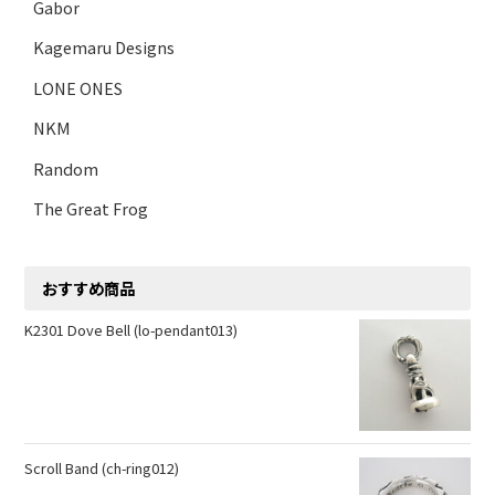
Gabor
Kagemaru Designs
LONE ONES
NKM
Random
The Great Frog
おすすめ商品
K2301 Dove Bell (lo-pendant013)
Scroll Band (ch-ring012)