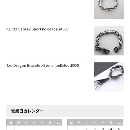
K1709 Osprey Short (lo-bracelet005)
Tao Dragon Bracelet/Stone (bullblood004)
営業日カレンダー
日
月
火
水
木
金
土
日
月
火
水
木
金
土
1
1
2
3
4
5