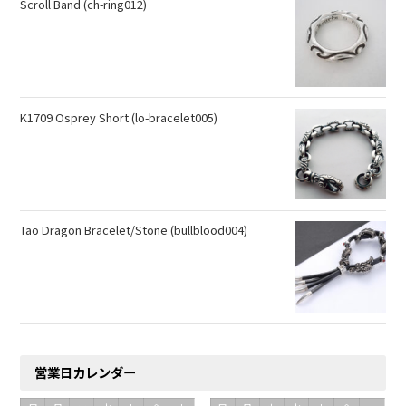
Scroll Band (ch-ring012)
K1709 Osprey Short (lo-bracelet005)
Tao Dragon Bracelet/Stone (bullblood004)
営業日カレンダー