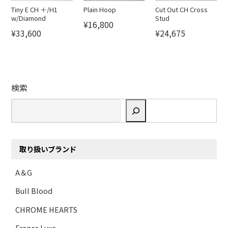
Tiny E CH ＋/H1
Plain Hoop
Cut Out CH Cross
w/Diamond
Stud
¥16,800
¥33,600
¥24,675
検索
取り扱いブランド
A＆G
Bull Blood
CHROME HEARTS
France Luxe